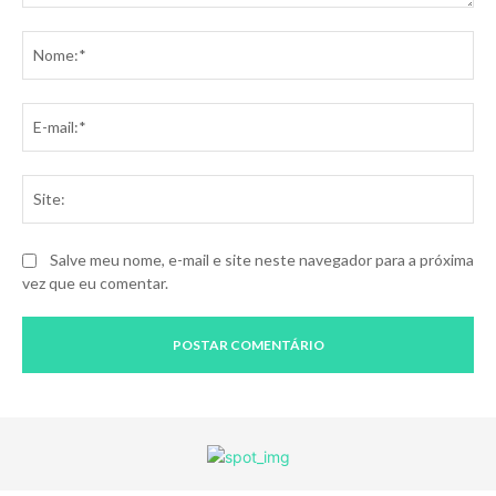
Comentário:
No
E-
mai
Sit
Salve meu nome, e-mail e site neste navegador para a próxima
vez que eu comentar.