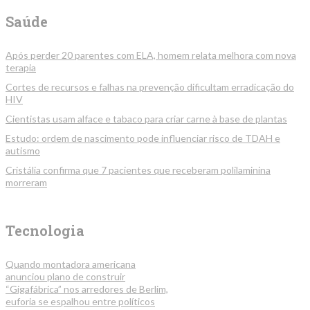
Saúde
Após perder 20 parentes com ELA, homem relata melhora com nova
terapia
Cortes de recursos e falhas na prevenção dificultam erradicação do
HIV
Cientistas usam alface e tabaco para criar carne à base de plantas
Estudo: ordem de nascimento pode influenciar risco de TDAH e
autismo
Cristália confirma que 7 pacientes que receberam polilaminina
morreram
Tecnologia
Quando montadora americana
anunciou plano de construir
“Gigafábrica” nos arredores de Berlim,
euforia se espalhou entre políticos