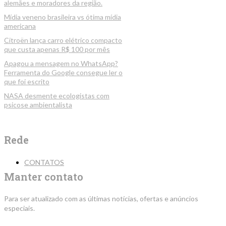
alemães e moradores da região.
Mídia veneno brasileira vs ótima mídia
americana
Citroën lança carro elétrico compacto
que custa apenas R$ 100 por mês
Apagou a mensagem no WhatsApp?
Ferramenta do Google consegue ler o
que foi escrito
NASA desmente ecologistas com
psicose ambientalista
Rede
CONTATOS
Manter contato
Para ser atualizado com as últimas notícias, ofertas e anúncios
especiais.