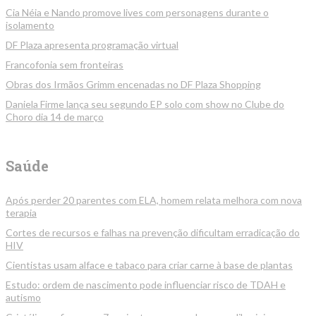
Cia Néia e Nando promove lives com personagens durante o
isolamento
DF Plaza apresenta programação virtual
Francofonia sem fronteiras
Obras dos Irmãos Grimm encenadas no DF Plaza Shopping
Daniela Firme lança seu segundo EP solo com show no Clube do
Choro dia 14 de março
Saúde
Após perder 20 parentes com ELA, homem relata melhora com nova
terapia
Cortes de recursos e falhas na prevenção dificultam erradicação do
HIV
Cientistas usam alface e tabaco para criar carne à base de plantas
Estudo: ordem de nascimento pode influenciar risco de TDAH e
autismo