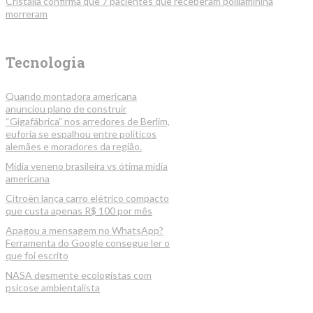
Cristália confirma que 7 pacientes que receberam polilaminina
morreram
Tecnologia
Quando montadora americana
anunciou plano de construir
“Gigafábrica” nos arredores de Berlim,
euforia se espalhou entre políticos
alemães e moradores da região.
Mídia veneno brasileira vs ótima mídia
americana
Citroën lança carro elétrico compacto
que custa apenas R$ 100 por mês
Apagou a mensagem no WhatsApp?
Ferramenta do Google consegue ler o
que foi escrito
NASA desmente ecologistas com
psicose ambientalista