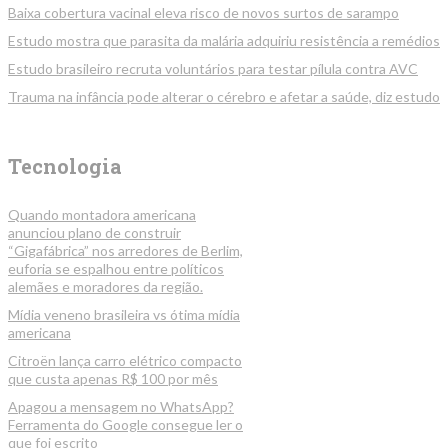
Baixa cobertura vacinal eleva risco de novos surtos de sarampo
Estudo mostra que parasita da malária adquiriu resistência a remédios
Estudo brasileiro recruta voluntários para testar pílula contra AVC
Trauma na infância pode alterar o cérebro e afetar a saúde, diz estudo
Tecnologia
Quando montadora americana
anunciou plano de construir
“Gigafábrica” nos arredores de Berlim,
euforia se espalhou entre políticos
alemães e moradores da região.
Mídia veneno brasileira vs ótima mídia
americana
Citroën lança carro elétrico compacto
que custa apenas R$ 100 por mês
Apagou a mensagem no WhatsApp?
Ferramenta do Google consegue ler o
que foi escrito