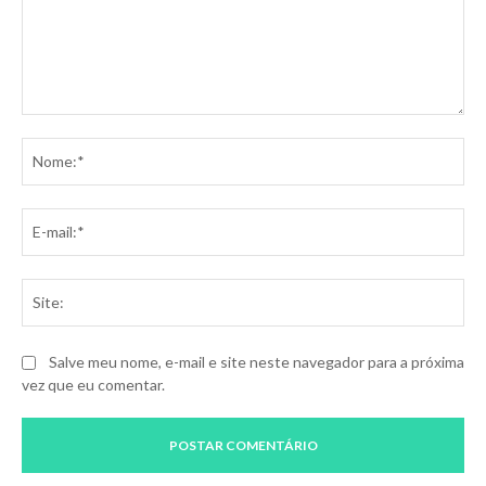
Comentário:
No
E-
mai
Sit
Salve meu nome, e-mail e site neste navegador para a próxima
vez que eu comentar.