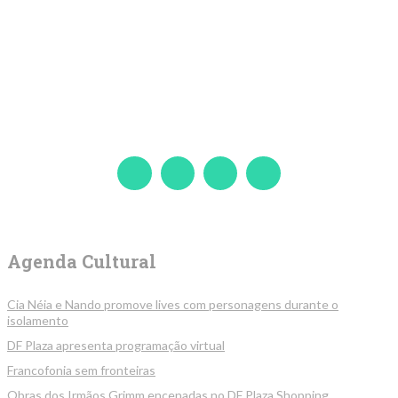
Agenda Cultural
Cia Néia e Nando promove lives com personagens durante o
isolamento
DF Plaza apresenta programação virtual
Francofonia sem fronteiras
Obras dos Irmãos Grimm encenadas no DF Plaza Shopping