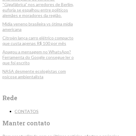
“Gigafábrica” nos arredores de Berlim,
euforia se espalhou entre políticos
alemães e moradores da região.
Mídia veneno brasileira vs ótima mídia
americana
Citroën lança carro elétrico compacto
que custa apenas R$ 100 por mês
Apagou a mensagem no WhatsApp?
Ferramenta do Google consegue ler o
que foi escrito
NASA desmente ecologistas com
psicose ambientalista
Rede
CONTATOS
Manter contato