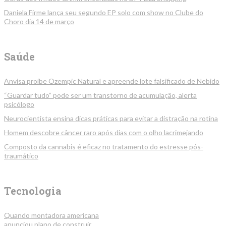
Daniela Firme lança seu segundo EP solo com show no Clube do
Choro dia 14 de março
Saúde
Anvisa proíbe Ozempic Natural e apreende lote falsificado de Nebido
“Guardar tudo” pode ser um transtorno de acumulação, alerta
psicólogo
Neurocientista ensina dicas práticas para evitar a distração na rotina
Homem descobre câncer raro após dias com o olho lacrimejando
Composto da cannabis é eficaz no tratamento do estresse pós-
traumático
Tecnologia
Quando montadora americana
anunciou plano de construir