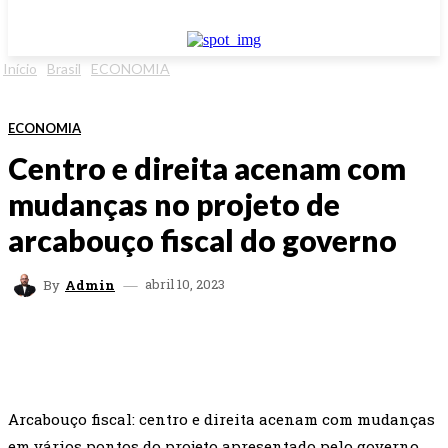
Início
Brasil
ECONOMIA
ECONOMIA
Centro e direita acenam com
mudanças no projeto de
arcabouço fiscal do governo
abril 10, 2023
By
Admin
FACEBOOK
TWITTER
WHATSAPP
EMAI
Arcabouço fiscal: centro e direita acenam com mudanças
em vários pontos do projeto apresentado pelo governo