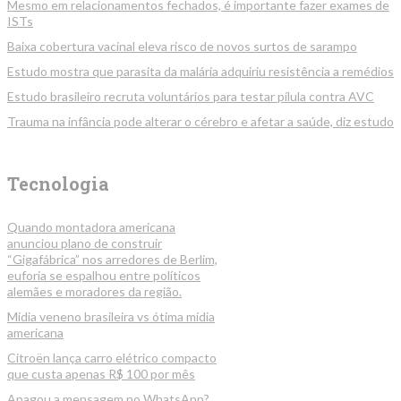
Mesmo em relacionamentos fechados, é importante fazer exames de
ISTs
Baixa cobertura vacinal eleva risco de novos surtos de sarampo
Estudo mostra que parasita da malária adquiriu resistência a remédios
Estudo brasileiro recruta voluntários para testar pílula contra AVC
Trauma na infância pode alterar o cérebro e afetar a saúde, diz estudo
Tecnologia
Quando montadora americana
anunciou plano de construir
“Gigafábrica” nos arredores de Berlim,
euforia se espalhou entre políticos
alemães e moradores da região.
Mídia veneno brasileira vs ótima mídia
americana
Citroën lança carro elétrico compacto
que custa apenas R$ 100 por mês
Apagou a mensagem no WhatsApp?