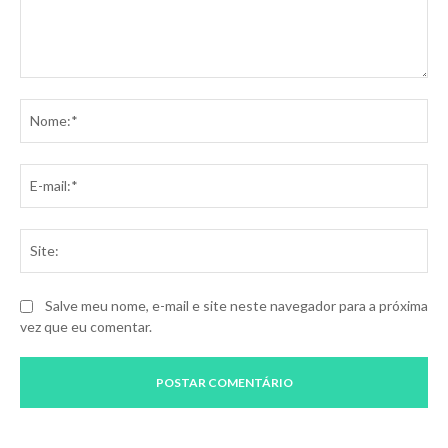
Comentário:
No
E-
mai
Sit
Salve meu nome, e-mail e site neste navegador para a próxima
vez que eu comentar.