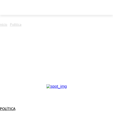
Início
Política
POLÍTICA