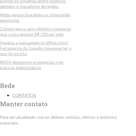
euforia se espalhou entre políticos
alemães e moradores da região.
Mídia veneno brasileira vs ótima mídia
americana
Citroën lança carro elétrico compacto
que custa apenas R$ 100 por mês
Apagou a mensagem no WhatsApp?
Ferramenta do Google consegue ler o
que foi escrito
NASA desmente ecologistas com
psicose ambientalista
Rede
CONTATOS
Manter contato
Para ser atualizado com as últimas notícias, ofertas e anúncios
especiais.