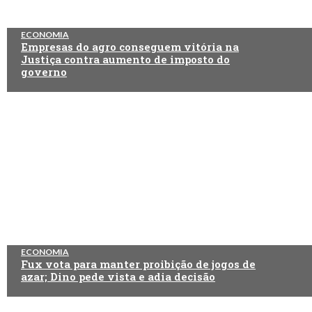
ECONOMIA
Empresas do agro conseguem vitória na
Justiça contra aumento de imposto do
governo
ECONOMIA
Fux vota para manter proibição de jogos de
azar; Dino pede vista e adia decisão