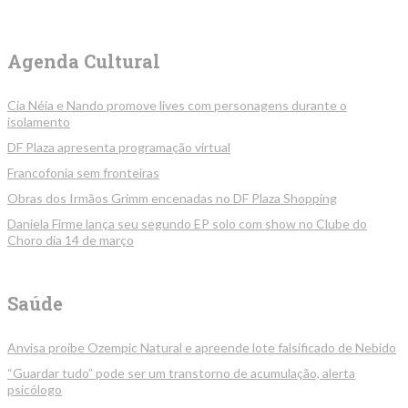
Agenda Cultural
Cia Néia e Nando promove lives com personagens durante o
isolamento
DF Plaza apresenta programação virtual
Francofonia sem fronteiras
Obras dos Irmãos Grimm encenadas no DF Plaza Shopping
Daniela Firme lança seu segundo EP solo com show no Clube do
Choro dia 14 de março
Saúde
Anvisa proíbe Ozempic Natural e apreende lote falsificado de Nebido
“Guardar tudo” pode ser um transtorno de acumulação, alerta
psicólogo