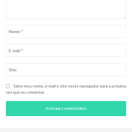
Comentário:
No
E-
mai
Sit
Salve meu nome, e-mail e site neste navegador para a próxima
vez que eu comentar.