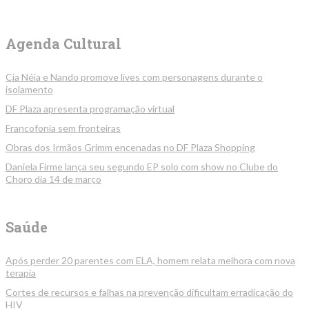
Agenda Cultural
Cia Néia e Nando promove lives com personagens durante o
isolamento
DF Plaza apresenta programação virtual
Francofonia sem fronteiras
Obras dos Irmãos Grimm encenadas no DF Plaza Shopping
Daniela Firme lança seu segundo EP solo com show no Clube do
Choro dia 14 de março
Saúde
Após perder 20 parentes com ELA, homem relata melhora com nova
terapia
Cortes de recursos e falhas na prevenção dificultam erradicação do
HIV