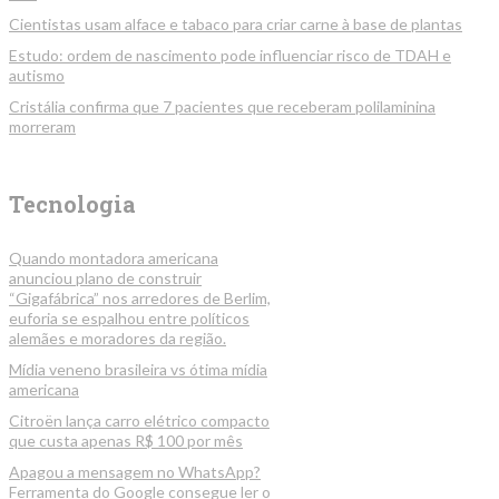
Cientistas usam alface e tabaco para criar carne à base de plantas
Estudo: ordem de nascimento pode influenciar risco de TDAH e
autismo
Cristália confirma que 7 pacientes que receberam polilaminina
morreram
Tecnologia
Quando montadora americana
anunciou plano de construir
“Gigafábrica” nos arredores de Berlim,
euforia se espalhou entre políticos
alemães e moradores da região.
Mídia veneno brasileira vs ótima mídia
americana
Citroën lança carro elétrico compacto
que custa apenas R$ 100 por mês
Apagou a mensagem no WhatsApp?
Ferramenta do Google consegue ler o