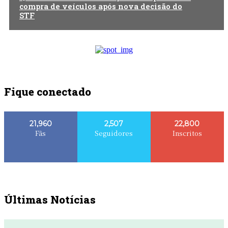
compra de veículos após nova decisão do
STF
Fique conectado
21,960
2,507
22,800
Fãs
Seguidores
Inscritos
Últimas Notícias