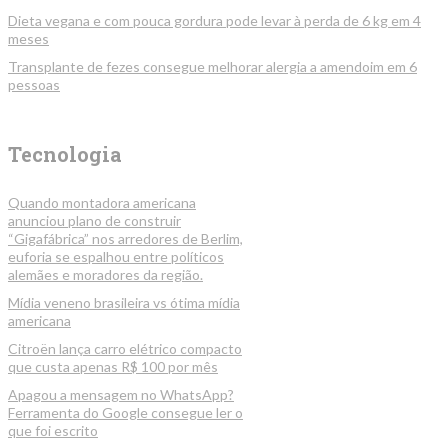
Dieta vegana e com pouca gordura pode levar à perda de 6 kg em 4
meses
Transplante de fezes consegue melhorar alergia a amendoim em 6
pessoas
Tecnologia
Quando montadora americana
anunciou plano de construir
“Gigafábrica” nos arredores de Berlim,
euforia se espalhou entre políticos
alemães e moradores da região.
Mídia veneno brasileira vs ótima mídia
americana
Citroën lança carro elétrico compacto
que custa apenas R$ 100 por mês
Apagou a mensagem no WhatsApp?
Ferramenta do Google consegue ler o
que foi escrito