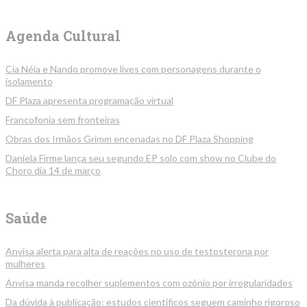
Agenda Cultural
Cia Néia e Nando promove lives com personagens durante o
isolamento
DF Plaza apresenta programação virtual
Francofonia sem fronteiras
Obras dos Irmãos Grimm encenadas no DF Plaza Shopping
Daniela Firme lança seu segundo EP solo com show no Clube do
Choro dia 14 de março
Saúde
Anvisa alerta para alta de reações no uso de testosterona por
mulheres
Anvisa manda recolher suplementos com ozônio por irregularidades
Da dúvida à publicação: estudos científicos seguem caminho rigoroso