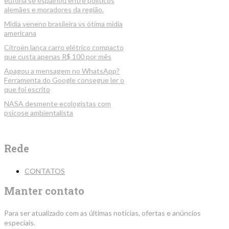
euforia se espalhou entre políticos
alemães e moradores da região.
Mídia veneno brasileira vs ótima mídia
americana
Citroën lança carro elétrico compacto
que custa apenas R$ 100 por mês
Apagou a mensagem no WhatsApp?
Ferramenta do Google consegue ler o
que foi escrito
NASA desmente ecologistas com
psicose ambientalista
Rede
CONTATOS
Manter contato
Para ser atualizado com as últimas notícias, ofertas e anúncios
especiais.