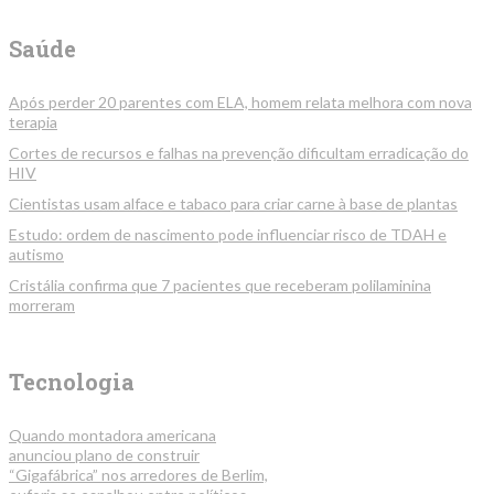
Saúde
Após perder 20 parentes com ELA, homem relata melhora com nova
terapia
Cortes de recursos e falhas na prevenção dificultam erradicação do
HIV
Cientistas usam alface e tabaco para criar carne à base de plantas
Estudo: ordem de nascimento pode influenciar risco de TDAH e
autismo
Cristália confirma que 7 pacientes que receberam polilaminina
morreram
Tecnologia
Quando montadora americana
anunciou plano de construir
“Gigafábrica” nos arredores de Berlim,