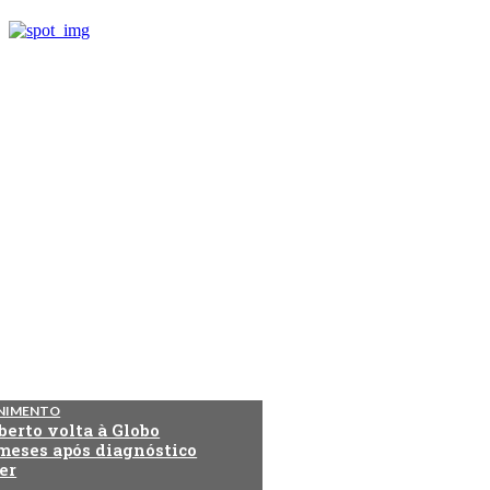
NIMENTO
berto volta à Globo
meses após diagnóstico
er