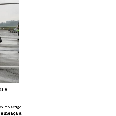
os e
óximo artigo
 ameaça a