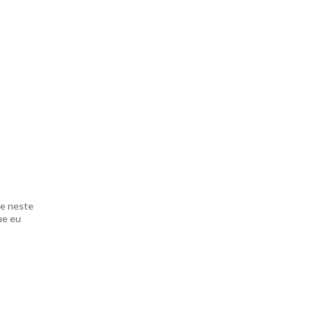
te neste
ue eu