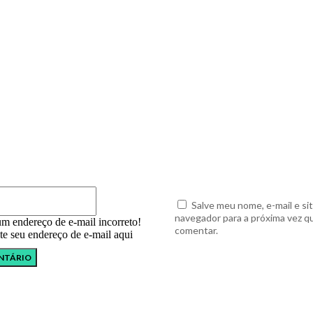
E-
mail:*
Salve meu nome, e-mail e si
navegador para a próxima vez q
um endereço de e-mail incorreto!
comentar.
ite seu endereço de e-mail aqui