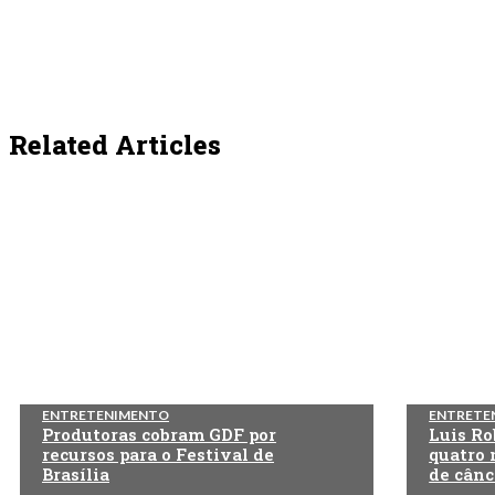
Related Articles
ENTRETENIMENTO
ENTRETE
Produtoras cobram GDF por
Luis Ro
recursos para o Festival de
quatro 
Brasília
de cânc