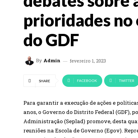
debates sobre 
prioridades no
do GDF
By
Admin
fevereiro 1, 2023
FACEBOOK
TWITTER
SHARE
Para garantir a execução de ações e polític
anos, o Governo do Distrito Federal (GDF), 
Administração (Seplad) promove, desta quarta
reuniões na Escola de Governo (Egov). Repr