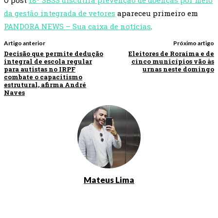
O post
18º SBSS discutirá prevenção de doenças por meio
da gestão integrada de vetores
apareceu primeiro em
PANDORA NEWS – Sua caixa de notícias
.
Artigo anterior
Próximo artigo
Decisão que permite dedução
Eleitores de Roraima e de
integral de escola regular
cinco municípios vão às
para autistas no IRPF
urnas neste domingo
combate o capacitismo
estrutural, afirma André
Naves
Mateus Lima