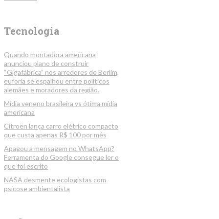
Tecnologia
Quando montadora americana
anunciou plano de construir
“Gigafábrica” nos arredores de Berlim,
euforia se espalhou entre políticos
alemães e moradores da região.
Mídia veneno brasileira vs ótima mídia
americana
Citroën lança carro elétrico compacto
que custa apenas R$ 100 por mês
Apagou a mensagem no WhatsApp?
Ferramenta do Google consegue ler o
que foi escrito
NASA desmente ecologistas com
psicose ambientalista