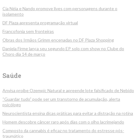
Cia Néia e Nando promove lives com personagens durante o
isolamento
DF Plaza apresenta programação virtual
Francofonia sem fronteiras
Obras dos Irmãos Grimm encenadas no DF Plaza Shopping
Daniela Firme lança seu segundo EP solo com show no Clube do
Choro dia 14 de março
Saúde
Anvisa proíbe Ozempic Natural e apreende lote falsificado de Nebido
“Guardar tudo” pode ser um transtorno de acumulação, alerta
psicólogo
Neurocientista ensina dicas práticas para evitar a distração na rotina
Homem descobre câncer raro após dias com o olho lacrimejando
Composto da cannabis é eficaz no tratamento do estresse pós-
traumático