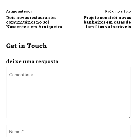
Artigo anterior
Próximo artigo
Dois novos restaurantes
Projeto constrói novos
comunitários no Sol
banheiros em casas de
Nascente e em Arniqueira
famílias vulneráveis
Get in Touch
deixe uma resposta
Comentário:
No