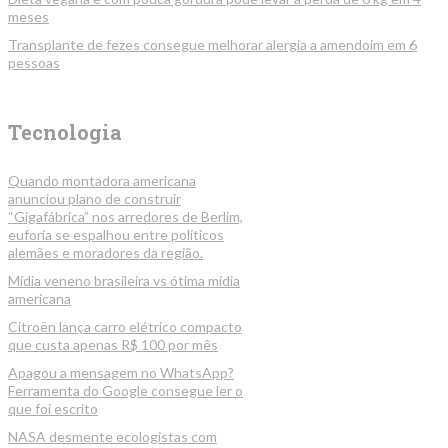
meses
Transplante de fezes consegue melhorar alergia a amendoim em 6
pessoas
Tecnologia
Quando montadora americana
anunciou plano de construir
“Gigafábrica” nos arredores de Berlim,
euforia se espalhou entre políticos
alemães e moradores da região.
Mídia veneno brasileira vs ótima mídia
americana
Citroën lança carro elétrico compacto
que custa apenas R$ 100 por mês
Apagou a mensagem no WhatsApp?
Ferramenta do Google consegue ler o
que foi escrito
NASA desmente ecologistas com