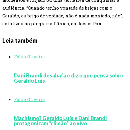
momentos é forjado ou uma tentativa de conquistar a
audiência. “Quando tenho vontade de brigar com o
Geraldo, eu brigo de verdade, não é nada montado, não”,
enfatizou ao programa Pânico, da Jovem Pan.
Leia também
Fábia Oliveira
Dani Brandi desabafa e diz o que pensa sobre
Geraldo Luís
Fábia Oliveira
Machismo? Geraldo Luís e Dani Brandi
protagonizam “climão” ao vivo