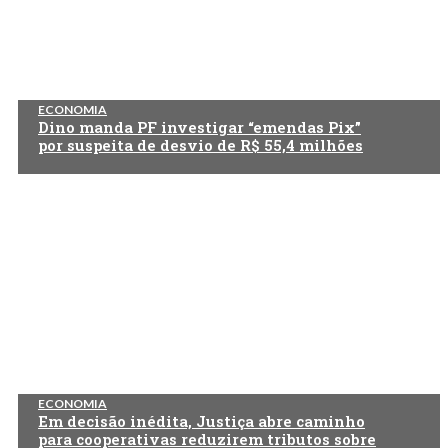
ECONOMIA
Dino manda PF investigar “emendas Pix”
por suspeita de desvio de R$ 55,4 milhões
ECONOMIA
Em decisão inédita, Justiça abre caminho
para cooperativas reduzirem tributos sobre