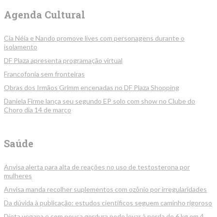
Agenda Cultural
Cia Néia e Nando promove lives com personagens durante o
isolamento
DF Plaza apresenta programação virtual
Francofonia sem fronteiras
Obras dos Irmãos Grimm encenadas no DF Plaza Shopping
Daniela Firme lança seu segundo EP solo com show no Clube do
Choro dia 14 de março
Saúde
Anvisa alerta para alta de reações no uso de testosterona por
mulheres
Anvisa manda recolher suplementos com ozônio por irregularidades
Da dúvida à publicação: estudos científicos seguem caminho rigoroso
Dieta vegana e com pouca gordura pode levar à perda de 6 kg em 4