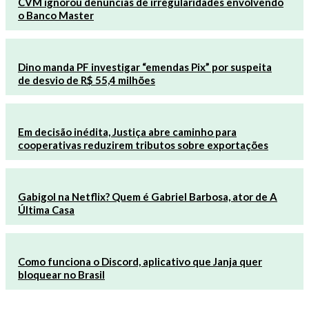
CVM ignorou denúncias de irregularidades envolvendo
o Banco Master
Dino manda PF investigar “emendas Pix” por suspeita
de desvio de R$ 55,4 milhões
Em decisão inédita, Justiça abre caminho para
cooperativas reduzirem tributos sobre exportações
Gabigol na Netflix? Quem é Gabriel Barbosa, ator de A
Última Casa
Como funciona o Discord, aplicativo que Janja quer
bloquear no Brasil