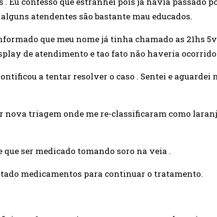
s . Eu confesso que estranhei pois já havia passado p
e alguns atendentes são bastante mau educados.
informado que meu nome já tinha chamado as 21hs 5ve
play de atendimento e tao fato não haveria ocorrido 
ntificou a tentar resolver o caso . Sentei e aguardei
 nova triagem onde me re-classificaram como laranj
e que ser medicado tomando soro na veia .
eitado medicamentos para continuar o tratamento.