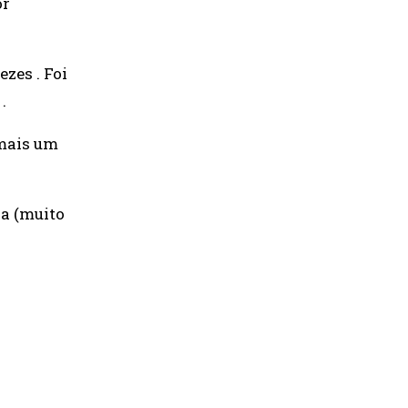
or
zes . Foi
.
 mais um
a (muito