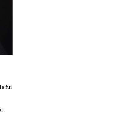
e fui
ir