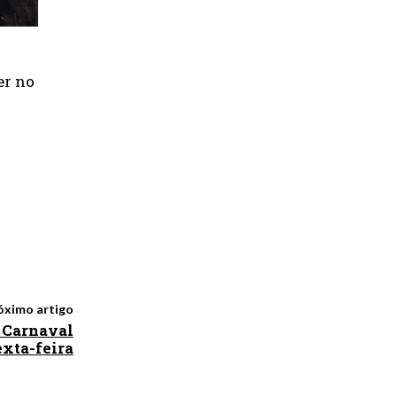
er no
óximo artigo
o Carnaval
exta-feira