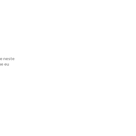
te neste
ue eu