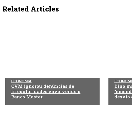
Related Articles
ECONOMIA
ECONOM
CVM ignorou denúncias de
Dino m
irregularidades envolvendo o
“emenda
Banco Master
desvio 