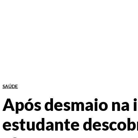
SAÚDE
Após desmaio na i
estudante descob