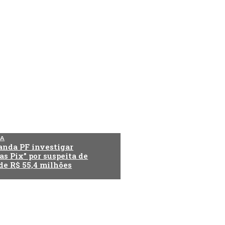
IA
anda PF investigar
s Pix” por suspeita de
de R$ 55,4 milhões