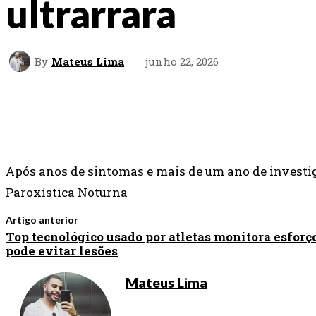
ultrarrara
By
Mateus Lima
junho 22, 2026
SHARE
FACEBOOK
TWITTER
Após anos de sintomas e mais de um ano de investi
Paroxística Noturna
Artigo anterior
Top tecnológico usado por atletas monitora esforç
pode evitar lesões
Mateus Lima