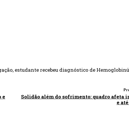
WHATSAPP
EMAIL
gação, estudante recebeu diagnóstico de Hemoglobinú
Pr
o e
Solidão além do sofrimento: quadro afeta
e até