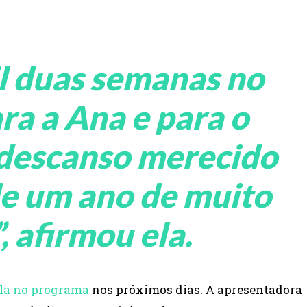
il duas semanas no
ra a Ana e para o
 descanso merecido
de um ano de muito
, afirmou ela.
la no programa
nos próximos dias. A apresentadora